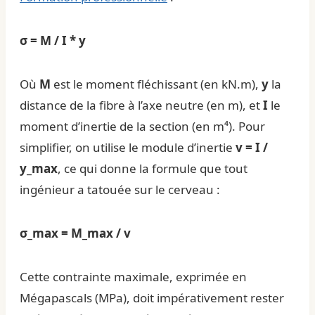
σ = M / I * y
Où
M
est le moment fléchissant (en kN.m),
y
la
distance de la fibre à l’axe neutre (en m), et
I
le
moment d’inertie de la section (en m⁴). Pour
simplifier, on utilise le module d’inertie
v = I /
y_max
, ce qui donne la formule que tout
ingénieur a tatouée sur le cerveau :
σ_max = M_max / v
Cette contrainte maximale, exprimée en
Mégapascals (MPa), doit impérativement rester