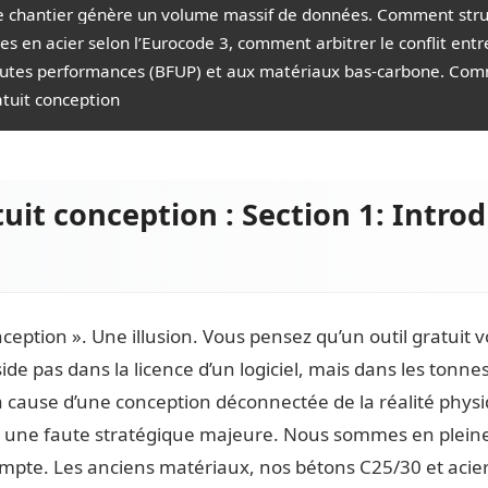
s de chantier génère un volume massif de données. Comment struc
s en acier selon l’Eurocode 3, comment arbitrer le conflit entre
autes performances (BFUP) et aux matériaux bas-carbone. Commen
atuit conception
tuit conception : Section 1: Intro
onception ». Une illusion. Vous pensez qu’un outil gratuit 
ide pas dans la licence d’un logiciel, mais dans les tonne
à cause d’une conception déconnectée de la réalité phys
est une faute stratégique majeure. Nous sommes en plein
te. Les anciens matériaux, nos bétons C25/30 et aciers