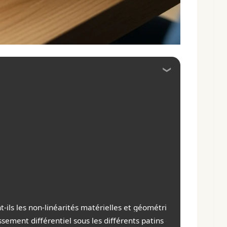
ent-ils les non-linéarités matérielles et géométriques pour pr
sement différentiel sous les différents patins d’une grue mobil