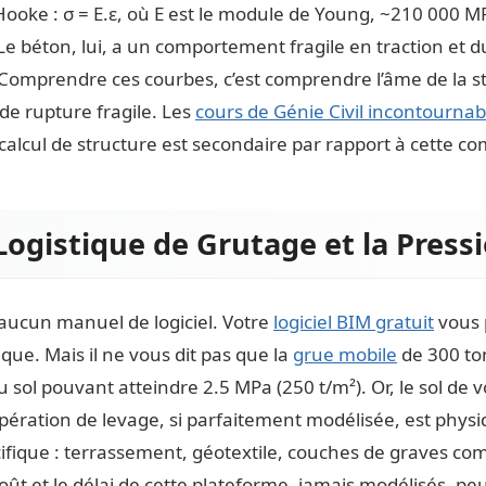
ooke : σ = E.ε, où E est le module de Young, ~210 000 MPa
Le béton, lui, a un comportement fragile en traction et du
. Comprendre ces courbes, c’est comprendre l’âme de la str
 de rupture fragile. Les
cours de Génie Civil incontournab
 calcul de structure
est secondaire par rapport à cette 
 Logistique de Grutage et la Pressi
 aucun manuel de logiciel. Votre
logiciel BIM gratuit
vous 
que. Mais il ne vous dit pas que la
grue mobile
de 300 to
u sol pouvant atteindre 2.5 MPa (250 t/m²). Or, le sol de 
pération de levage, si parfaitement modélisée, est physi
cifique : terrassement, géotextile, couches de graves co
oût et le délai de cette plateforme, jamais modélisés, peu