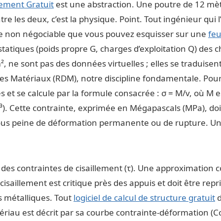
ement Gratuit
est une abstraction. Une poutre de 12 mètr
re les deux, c’est la physique. Point. Tout ingénieur qui 
ce non négociable que vous pouvez esquisser sur une
feu
 statiques (poids propre G, charges d’exploitation Q) des
 ne sont pas des données virtuelles ; elles se traduisen
 des Matériaux (RDM), notre discipline fondamentale. Pour
et se calcule par la formule consacrée : σ = M/v, où M e
). Cette contrainte, exprimée en Mégapascals (MPa), doit 
n) sous peine de déformation permanente ou de rupture. U
 des contraintes de cisaillement (τ). Une approximation c
 Ce cisaillement est critique près des appuis et doit être r
s métalliques. Tout
logiciel de calcul de structure gratuit
d
u est décrit par sa courbe contrainte-déformation (Cou