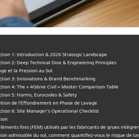
ection 1: Introduction & 2026 Strategic Landscape
ection 2: Deep Technical Dive & Engineering Principles
age et la Pression au Sol.
Section 3: Innovations & Brand Benchmarking
Section 4: The « 4Génie Civil » Master Comparison Table
Section 5: Norms, Eurocodes & Safety
ention de l’Effondrement en Phase de Levage
ection 6: Site Manager’s Operational Checklist
tion
éments finis (FEM) utilisés par les fabricants de grues intègr
sion admissible du sol, comment quantifiez-vous le risque de tas