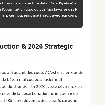
turer une architecture data (Data Pipeline) efficace pour passe
 l’optimisation topologique (qui favorise des formes organiques c
t ces nouveaux matériaux, avec leur comportement rhéologique 
duction & 2026 Strategic
vous affranchit des coûts ? C’est une erreur de
s de béton mal coulées, l’acier mal
ique du chantier. En 2026, cette déconnexion
e crise de la décarbonation, une guerre de
 S235, sont devenus des passifs carbone.