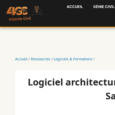
Aller
ACCUEIL
GÉNIE CIVIL
au
contenu
Accueil
/
Ressources
/
Logiciels & Formations
/
Logiciel architectu
S