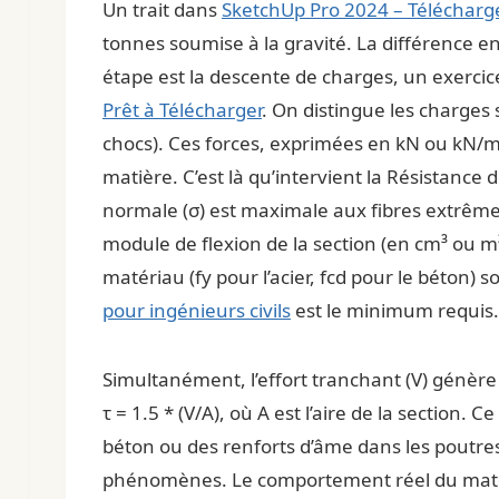
Un trait dans
SketchUp Pro 2024 – Télécharg
tonnes soumise à la gravité. La différence ent
étape est la descente de charges, un exerci
Prêt à Télécharger
. On distingue les charges
chocs). Ces forces, exprimées en kN ou kN/m²,
matière. C’est là qu’intervient la Résistance
normale (σ) est maximale aux fibres extrêmes 
module de flexion de la section (en cm³ ou m³
matériau (fy pour l’acier, fcd pour le béto
pour ingénieurs civils
est le minimum requis.
Simultanément, l’effort tranchant (V) génère
τ = 1.5 * (V/A), où A est l’aire de la section.
béton ou des renforts d’âme dans les poutre
phénomènes. Le comportement réel du matéria