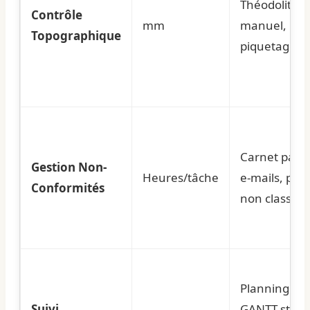
Théodolite
Contrôle
mm
manuel,
Topographique
piquetage
Carnet papie
Gestion Non-
Heures/tâche
e-mails, pho
Conformités
non classée
Planning
Suivi
GANTT stati