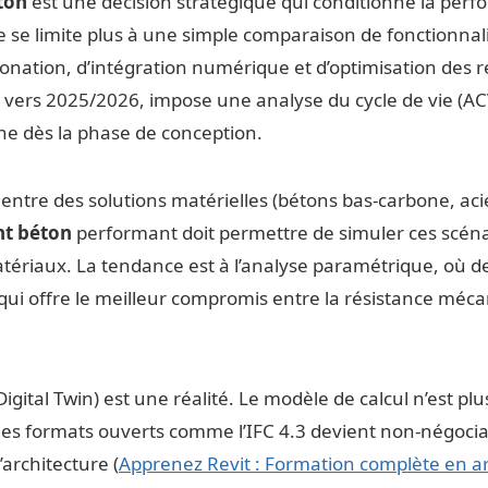
ton
est une décision stratégique qui conditionne la perfor
ne se limite plus à une simple comparaison de fonctionnali
onation, d’intégration numérique et d’optimisation des 
ers 2025/2026, impose une analyse du cycle de vie (ACV) d
bone dès la phase de conception.
 entre des solutions matérielles (bétons bas-carbone, acie
nt béton
performant doit permettre de simuler ces scéna
riaux. La tendance est à l’analyse paramétrique, où des
 qui offre le meilleur compromis entre la résistance méca
tal Twin) est une réalité. Le modèle de calcul n’est plus 
 des formats ouverts comme l’IFC 4.3 devient non-négociab
architecture (
Apprenez Revit : Formation complète en a