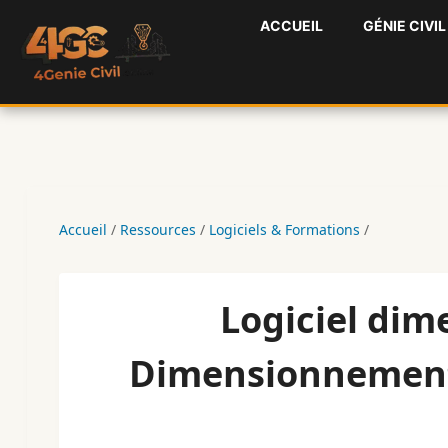
Aller
ACCUEIL
GÉNIE CIVIL
au
contenu
Accueil
/
Ressources
/
Logiciels & Formations
/
Logiciel dim
Dimensionnement 