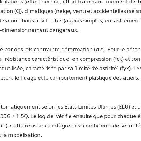
sollicitations (effort normal, effort tranchant, moment fl
ation (Q), climatiques (neige, vent) et accidentelles (séis
n des conditions aux limites (appuis simples, encastrement
sous-dimensionnement dangereux.
par des lois contrainte-déformation (σ-ε). Pour le béto
 `résistance caractéristique` en compression (fck) et son m
t utilisée, caractérisée par sa `limite d’élasticité` (fyk).
 béton, le fluage et le comportement plastique des aciers
matiquement selon les États Limites Ultimes (ELU) et de 
G + 1.5Q. Le logiciel vérifie ensuite que pour chaque élém
Rd). Cette résistance intègre des `coefficients de sécurité` 
t la modélisation.