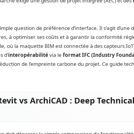
 marché exige une gestion de projet intégrée (AEC) et des
 simple question de préférence d’interface. Il s’agit d’une
es, à optimiser ses coûts et à garantir la conformité rég
le, où la maquette BIM est connectée à des capteurs IoT
s d’
interopérabilité
via le
format IFC (Industry Founda
réduction de l’empreinte carbone du projet. Ce guide tec
evit vs ArchiCAD : Deep Technical
on doit dépasser la simple comparaison de fonctionnalité