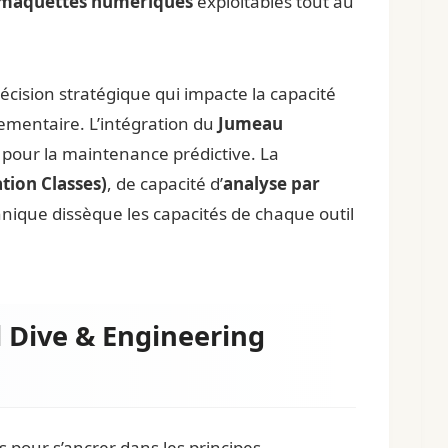
maquettes numériques
exploitables tout au
 décision stratégique qui impacte la capacité
lementaire. L’intégration du
Jumeau
 pour la maintenance prédictive. La
tion Classes)
, de capacité d’
analyse par
hnique dissèque les capacités de chaque outil
 Dive & Engineering
s pour s’ancrer dans les principes