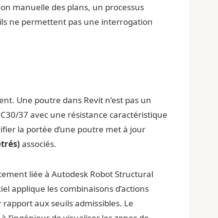
sion manuelle des plans, un processus
s ils ne permettent pas une interrogation
nt. Une poutre dans Revit n’est pas un
n C30/37 avec une résistance caractéristique
fier la portée d’une poutre met à jour
trés)
associés.
ctement liée à Autodesk Robot Structural
iciel applique les combinaisons d’actions
r rapport aux seuils admissibles. Le
 à l’ingénieur de visualiser les zones de