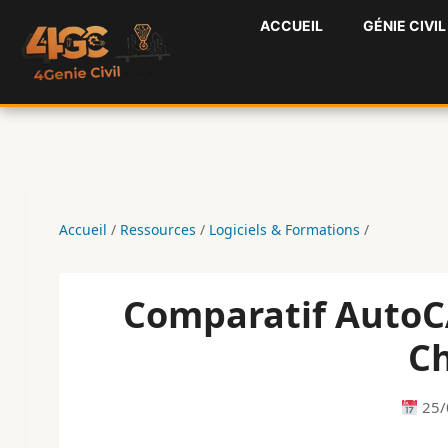
Aller
ACCUEIL
GÉNIE CIVIL
au
contenu
Accueil
/
Ressources
/
Logiciels & Formations
/
Comparatif AutoCA
Ch
25/