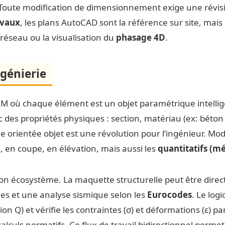
té. Toute modification de dimensionnement exige une révi
avaux
, les plans AutoCAD sont la référence sur site, mai
réseau ou la visualisation du
phasage 4D
.
ngénierie
M où chaque élément est un objet paramétrique intellige
ec des propriétés physiques : section, matériau (ex: béto
 orientée objet est une révolution pour l’ingénieur. Modi
en coupe, en élévation, mais aussi les
quantitatifs (mé
son écosystème. La maquette structurelle peut être dire
ges et une analyse sismique selon les
Eurocodes
. Le log
n Q) et vérifie les contraintes (σ) et déformations (ε) pa
alculs normatifs. Ce flux de travail bidirectionnel permet