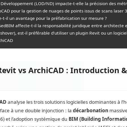
 Développement (LOD/ND) impacte-t-elle la précision des métr
toCAD pour la gestion de nuages de points issus de scans laser 
-t-il un avantage pour la préfabrication sur mesure ?
IM affecte-t-il la responsabilité juridique entre architecte e
hover), est-il préférable d’utiliser un plugin Revit ou un logicie
rchiCAD
vit vs ArchiCAD : Introduction &
CAD
analyse les trois solutions logicielles dominantes à 
 face à une double injonction : la
décarbonation
massive
26) et l’adoption systémique du
BIM (Building Informati