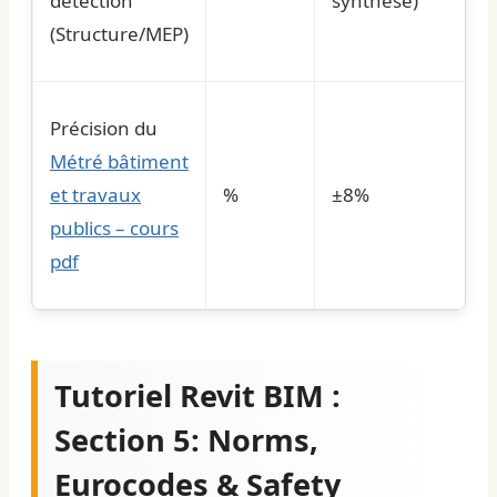
detection
synthèse)
(Structure/MEP)
Précision du
Métré bâtiment
et travaux
%
±8%
publics – cours
pdf
Tutoriel Revit BIM :
Section 5: Norms,
Eurocodes & Safety