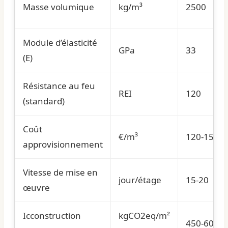
Masse volumique
kg/m³
2500
Module d’élasticité
GPa
33
(E)
Résistance au feu
REI
120
(standard)
Coût
€/m³
120-150
approvisionnement
Vitesse de mise en
jour/étage
15-20
œuvre
Icconstruction
kgCO2eq/m²
450-600