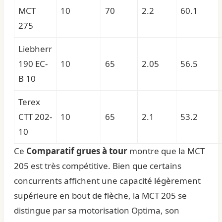
MCT
10
70
2.2
60.1
275
Liebherr
190 EC-
10
65
2.05
56.5
B 10
Terex
CTT 202-
10
65
2.1
53.2
10
Ce
Comparatif grues à tour
montre que la MCT
205 est très compétitive. Bien que certains
concurrents affichent une capacité légèrement
supérieure en bout de flèche, la MCT 205 se
distingue par sa motorisation Optima, son