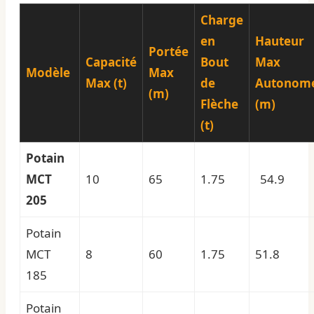
Charge
en
Hauteur
Portée
Capacité
Bout
Max
Modèle
Max
Max (t)
de
Autonom
(m)
Flèche
(m)
(t)
Potain
MCT
10
65
1.75
54.9
205
Potain
MCT
8
60
1.75
51.8
185
Potain