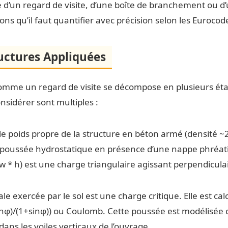
 d’un regard de visite, d’une boîte de branchement ou d’u
ns qu’il faut quantifier avec précision selon les Eurocod
uctures Appliquées
omme un regard de visite se décompose en plusieurs étapes
onsidérer sont multiples :
 le poids propre de la structure en béton armé (densité ~
la poussée hydrostatique en présence d’une nappe phréatiq
γw * h) est une charge triangulaire agissant perpendicul
le exercée par le sol est une charge critique. Elle est ca
-sinφ)/(1+sinφ)) ou Coulomb. Cette poussée est modélis
ans les voiles verticaux de l’ouvrage.