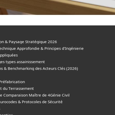
ion & Paysage Stratégique 2026
echnique Approfondie & Principes d’Ingénierie
Appliquées
es types assainissement
ns & Benchmarking des Acteurs Clés (2026)
 Préfabrication
 et du Terrassement
de Comparaison Maître de 4Génie Civil
urocodes & Protocoles de Sécurité
s
hantier