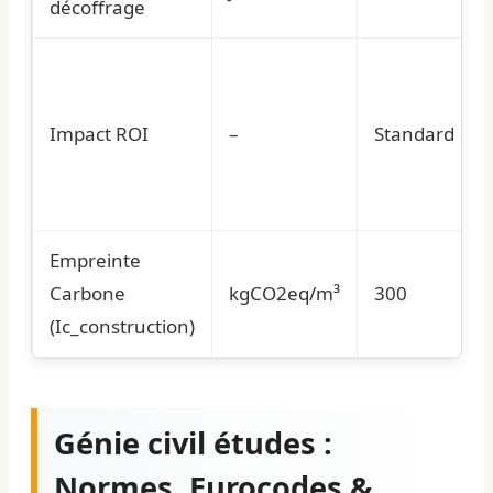
décoffrage
Impact ROI
–
Standard
Empreinte
Carbone
kgCO2eq/m³
300
(Ic_construction)
Génie civil études :
Normes, Eurocodes &