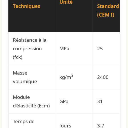
Unité
Techniques
Standard
(CEM I)
Résistance à la
compression
MPa
25
(fck)
Masse
kg/m³
2400
volumique
Module
GPa
31
d’élasticité (Ecm)
Temps de
Jours
3-7