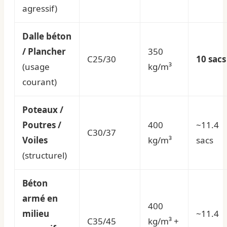
agressif)
Dalle béton
/ Plancher
350
C25/30
10 sacs
(usage
kg/m³
courant)
Poteaux /
Poutres /
400
~11.4
C30/37
Voiles
kg/m³
sacs
(structurel)
Béton
armé en
400
milieu
~11.4
C35/45
kg/m³ +