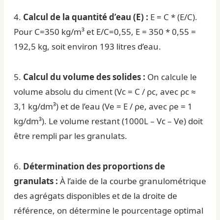
4.
Calcul de la quantité d’eau (E) :
E = C * (E/C).
Pour C=350 kg/m³ et E/C=0,55, E = 350 * 0,55 =
192,5 kg, soit environ 193 litres d’eau.
5.
Calcul du volume des solides :
On calcule le
volume absolu du ciment (Vc = C / ρc, avec ρc ≈
3,1 kg/dm³) et de l’eau (Ve = E / ρe, avec ρe = 1
kg/dm³). Le volume restant (1000L – Vc – Ve) doit
être rempli par les granulats.
6.
Détermination des proportions de
granulats :
À l’aide de la courbe granulométrique
des agrégats disponibles et de la droite de
référence, on détermine le pourcentage optimal