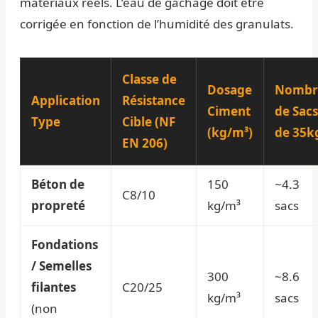
matériaux réels. L’eau de gâchage doit être
corrigée en fonction de l’humidité des granulats.
Classe de
Dosage
Nombr
Application
Résistance
Ciment
de Sacs
Type
Cible (NF
(kg/m³)
de 35k
EN 206)
Béton de
150
~4.3
C8/10
propreté
kg/m³
sacs
Fondations
/ Semelles
300
~8.6
filantes
C20/25
kg/m³
sacs
(non