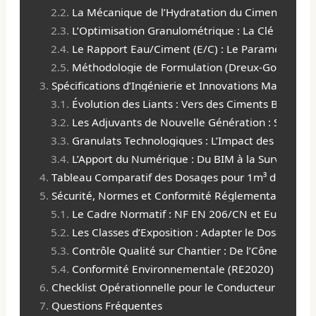
La Mécanique de l’Hydratation du Ciment : Au C
L’Optimisation Granulométrique : La Clé d’un S
Le Rapport Eau/Ciment (E/C) : Le Paramètre Cri
Méthodologie de Formulation (Dreux-Gorisse) et
Spécifications d’Ingénierie et Innovations Matérielle
Évolution des Liants : Vers des Ciments Bas-Carb
Les Adjuvants de Nouvelle Génération : Superplas
Granulats Technologiques : L’Impact des Agrégat
L’Apport du Numérique : Du BIM à la Surveillance
Tableau Comparatif des Dosages pour 1m³ de Béton 
Sécurité, Normes et Conformité Réglementaire
Le Cadre Normatif : NF EN 206/CN et Eurocode 
Les Classes d’Exposition : Adapter le Dosage a
Contrôle Qualité sur Chantier : De l’Cône d’Abr
Conformité Environnementale (RE2020) et Analy
Checklist Opérationnelle pour le Conducteur de Tra
Questions Fréquentes