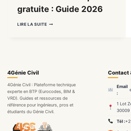
gratuite : Guide 2026
LOGICIEL
LIRE LA SUITE
DE
CALCUL
DE
STRUCTURE
MÉTALLIQUE
GRATUITE
:
4Génie Civil
GUIDE
Contact 
2026
4Génie Civil : Plateforme technique
Email
experte en BTP (Eurocodes, BIM &
:
VRD). Guides et ressources de
1 Lot 
référence pour ingénieurs, pros et
30009
étudiants du Génie Civil.
Tél :
+2