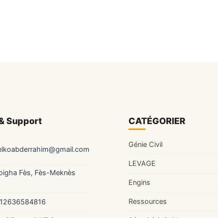
& Support
CATÉGORIER
Génie Civil
elkoabderrahim@gmail.com
LEVAGE
Zoigha Fès, Fès-Meknès
Engins
Ressources
12636584816