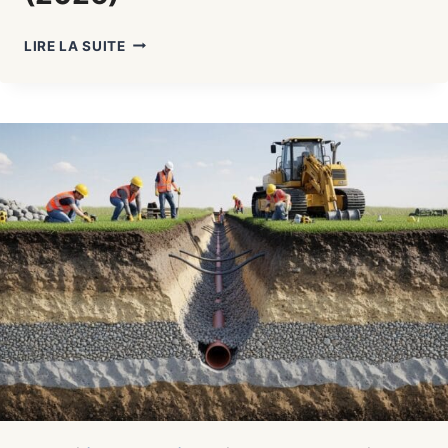
TABLEAU
LIRE LA SUITE
DE
MÉTRÉ
BTP
EXCEL
:
MODÈLE
GRATUIT
À
TÉLÉCHARGER
(2026)