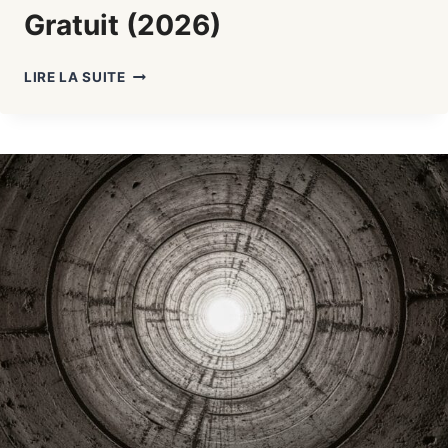
Gratuit (2026)
PV
LIRE LA SUITE
REPRISE
TRAVAUX
:
PROCÈS-
VERBAL
DE
REPRISE
DES
TRAVAUX
:
MODÈLE
WORD
GRATUIT
(2026)