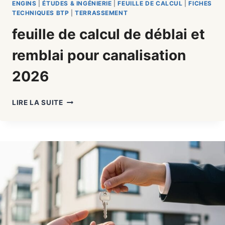
ENGINS
|
ÉTUDES & INGÉNIERIE
|
FEUILLE DE CALCUL
|
FICHES
TECHNIQUES BTP
|
TERRASSEMENT
feuille de calcul de déblai et
remblai pour canalisation
2026
FEUILLE
LIRE LA SUITE
DE
CALCUL
DE
DÉBLAI
ET
REMBLAI
POUR
CANALISATION
2026