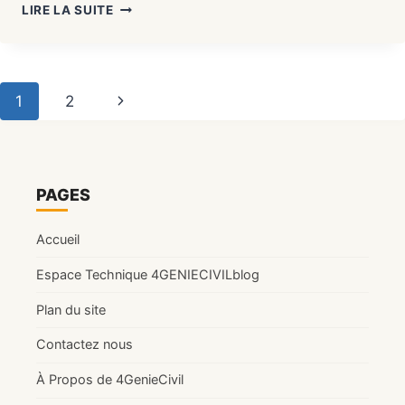
FICHE
LIRE LA SUITE
DE
CONTRÔLE
BÉTONNAGE
:
Navigation
Page
1
2
MODÈLE
PRÊT
de
suivante
À
TÉLÉCHARGER
page
(2026)
PAGES
Accueil
Espace Technique 4GENIECIVILblog
Plan du site
Contactez nous
À Propos de 4GenieCivil