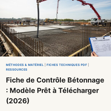
:
ASSAINISSEMENT
–
MODÈLE
PRÊT
À
TÉLÉCHARGER
(UPDATE
2026)
MÉTHODES & MATÉRIEL
|
FICHES TECHNIQUES PDF
|
RESSOURCES
Fiche de Contrôle Bétonnage
: Modèle Prêt à Télécharger
(2026)