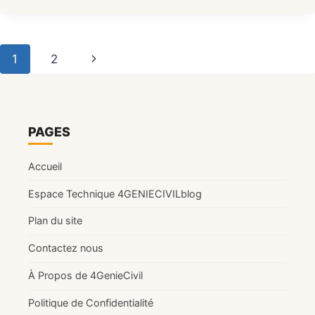
CIVIL
:
RÔLES,
Navigation
Page
1
2
RESPONSABILITÉS
ET
de
suivante
MISSIONS
DE
page
L’INGÉNIEUR
PAGES
(2026)
Accueil
Espace Technique 4GENIECIVILblog
Plan du site
Contactez nous
À Propos de 4GenieCivil
Politique de Confidentialité