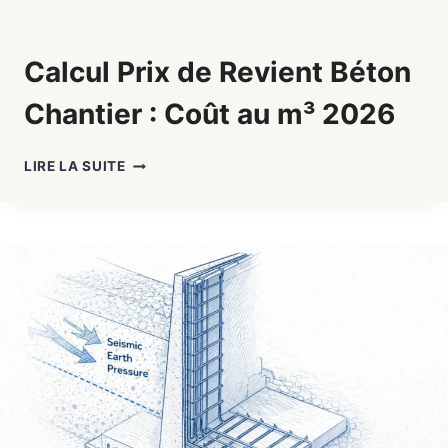
Calcul Prix de Revient Béton
Chantier : Coût au m³ 2026
CALCUL
LIRE LA SUITE
PRIX
DE
REVIENT
BÉTON
CHANTIER
:
COÛT
AU
M³
2026