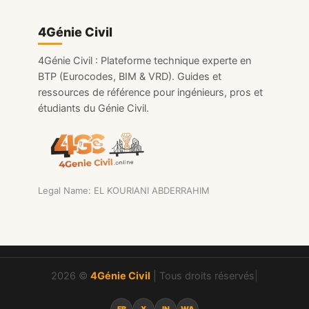
4Génie Civil
4Génie Civil : Plateforme technique experte en
BTP (Eurocodes, BIM & VRD). Guides et
ressources de référence pour ingénieurs, pros et
étudiants du Génie Civil.
Legal Name: EL KOURIANI ABDERRAHIM
2026 ©
4Génie Civil
| Tous droits réservés
|
FB
X
IN
WA