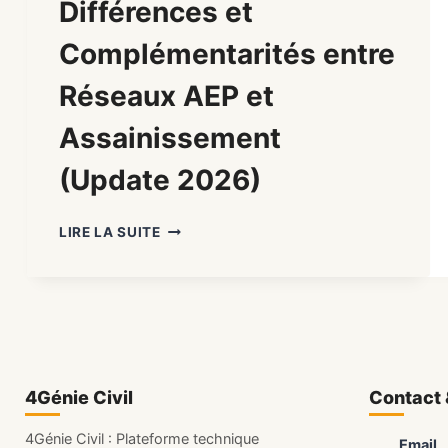
Différences et
Complémentarités entre
Réseaux AEP et
Assainissement
(Update 2026)
RÉSEAUX
LIRE LA SUITE
AEP
VS
ASSAINISSEMENT
:
DIFFÉRENCES
ET
COMPLÉMENTARITÉS
4Génie Civil
ENTRE
Contact 
RÉSEAUX
AEP
4Génie Civil : Plateforme technique
Email