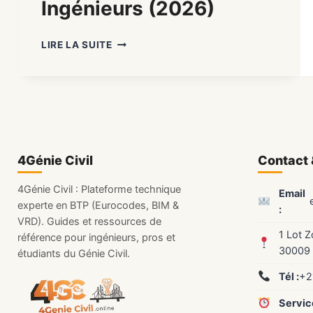
Ingénieurs (2026)
CALCUL
LIRE LA SUITE
DE
STRUCTURES
:
FORMATION
POUR
INGÉNIEURS
(2026)
4Génie Civil
Contact 
4Génie Civil : Plateforme technique
Email
experte en BTP (Eurocodes, BIM &
:
VRD). Guides et ressources de
1 Lot 
référence pour ingénieurs, pros et
30009
étudiants du Génie Civil.
Tél :
+2
Service