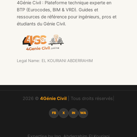
4Génie Civil : Plateforme technique experte en
BTP (Eurocodes, BIM & VRD). Guides et
ressources de référence pour ingénieurs, pros et
étudiants du Génie Civil.
Legal Name: EL KOURIANI ABDERRAHIM
2026 ©
4Génie Civil
| Tous droits réservés
|
FB
X
IN
WA
Expertise by Ing. Abderrahim El Kouriani