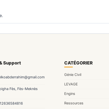
e.
& Support
CATÉGORIER
Génie Civil
elkoabderrahim@gmail.com
LEVAGE
Zoigha Fès, Fès-Meknès
Engins
Ressources
12636584816