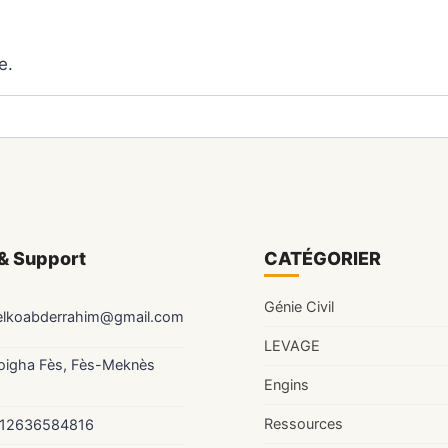
e.
& Support
CATÉGORIER
Génie Civil
elkoabderrahim@gmail.com
LEVAGE
Zoigha Fès, Fès-Meknès
Engins
Ressources
12636584816