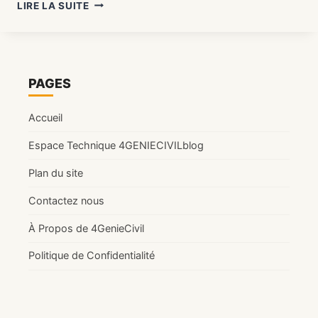
CALCUL
LIRE LA SUITE
STRUCTURE
ÉTUDIANTS
:
LE
GUIDE
PAGES
ULTIME
POUR
Accueil
ÉTUDIANTS
(UPDATE
Espace Technique 4GENIECIVILblog
2026)
Plan du site
Contactez nous
À Propos de 4GenieCivil
Politique de Confidentialité