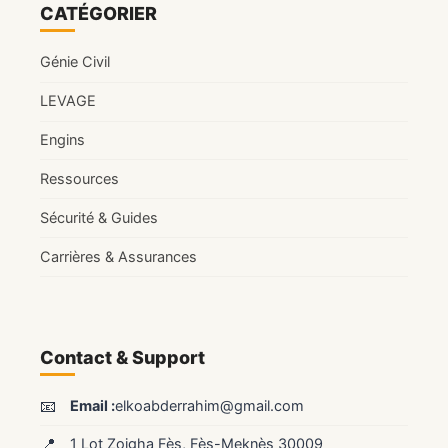
CATÉGORIER
Génie Civil
LEVAGE
Engins
Ressources
Sécurité & Guides
Carrières & Assurances
Contact & Support
📧
Email :
elkoabderrahim@gmail.com
📍
1 Lot Zoigha Fès, Fès-Meknès 30009