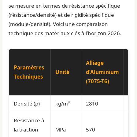
se mesure en termes de résistance spécifique
(résistance/densité) et de rigidité spécifique
(module/densité). Voici une comparaison
technique des matériaux clés à l’horizon 2026.
Alliage
All
Paramètres
Unité
d’Aluminium
Tit
Techniques
(7075-T6)
4V)
Densité (ρ)
kg/m³
2810
44
Résistance à
la traction
MPa
570
95