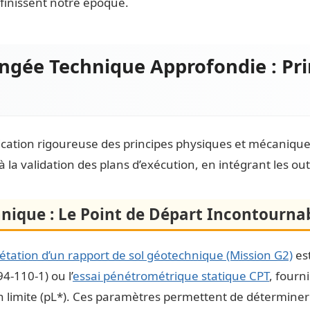
finissent notre époque.
longée Technique Approfondie : Pri
ication rigoureuse des principes physiques et mécaniqu
l à la validation des plans d’exécution, en intégrant les ou
nique : Le Point de Départ Incontourna
étation d’un rapport de sol géotechnique (Mission G2)
est
-110-1) ou l’
essai pénétrométrique statique CPT
, fourn
 limite (pL*). Ces paramètres permettent de déterminer l