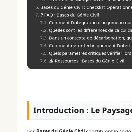
Bases du Génie Civil : Checklist Opérationn
❓ FAQ : Bases du Génie Civil
Comment l’intégration d’un jumeau numé
Quelles sont les différences de calcul c
Dans un contexte de décarbonation, que
Comment gérer techniquement l’interfac
Quels paramètres critiques vérifier lors
📥 Ressources : Bases du Génie Civil
Introduction : Le Paysag
Les
Bases du Génie Civil
constituent le socle