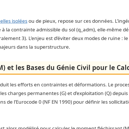
lles isolées
ou de pieux, repose sur ces données. L’ingén
re à la contrainte admissible du sol (q_adm), elle-même dé
alement 3). L’enjeu est d’éviter deux modes de ruine : l
majeurs dans la superstructure.
 et les Bases du Génie Civil pour le Cal
uit les efforts en contraintes et déformations. Le proce
 les charges permanentes (G) et d’exploitation (Q) depuis
de l’Eurocode 0 (NF EN 1990) pour définir les sollicitation
 alors modélisé pour calculer le moment fléchissant (M_Ed