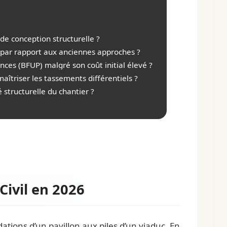
e conception structurelle ?
 7 par rapport aux anciennes approches ?
ces (BFUP) malgré son coût initial élevé ?
îtriser les tassements différentiels ?
 structurelle du chantier ?
Civil en 2026
tions d’un pavillon aux piles d’un viaduc. En