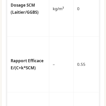
Dosage SCM
kg/m³
0
(Laitier/GGBS)
Rapport Efficace
–
0.55
E/(C+k*SCM)