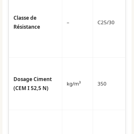
Classe de
–
C25/30
Résistance
Dosage Ciment
kg/m³
350
(CEM I 52,5 N)