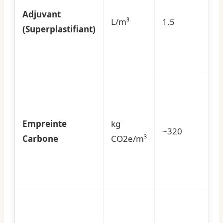
Adjuvant
L/m³
1.5
(Superplastifiant)
Empreinte
kg
~320
Carbone
CO2e/m³